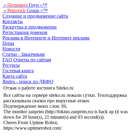
«
Петрович
Груп
»™
«
Petrovich
Group
»™
Создание и продвижение сайта
Контакты
Раскрутка и продвижение
Регистрация доменов
Реклама в Интернете и Интернет реклама
Цены
Новости
Статьи - Заказчикам
FAQ Ответы по сайтам
Ресурсы
Гостевая книга
Карта сайта
Яndex - поиск по ДВФО
Отзыв о работе хостинга Siteko.ru
Все сайты на сервере siteko.ru лежали сутки. Техподдержка
рассказывала сказки про вирусные атаки.
Подтверждение моих слов: Hi,
The monitor zanprim (http://fokino.zanprim.ru) is back up (it was
down for 20 hour(s), 21 minute(s) and 03 second(s)).
Cheers From Uptime Robot,
https://www.uptimerobot.com/