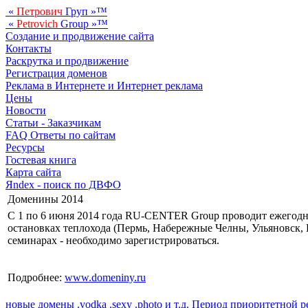
«
Петрович
Груп
»™
«
Petrovich
Group
»™
Создание и продвижение сайта
Контакты
Раскрутка и продвижение
Регистрация доменов
Реклама в Интернете и Интернет реклама
Цены
Новости
Статьи - Заказчикам
FAQ Ответы по сайтам
Ресурсы
Гостевая книга
Карта сайта
Яndex - поиск по ДВФО
Доменины 2014
С 1 по 6 июня 2014 года RU-CENTER Group проводит ежегодн
остановках теплохода (Пермь, Набережные Челны, Ульяновск, 
семинарах - необходимо зарегистрироваться.
Подробнее:
www.domeniny.ru
новые домены .vodka .sexy .photo и т.д.
Период приоритетной р