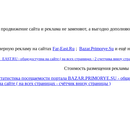
 продвижение сайта и реклама не заменяют, а выгодно дополняют
нерную рекламу на сайтах
Far-East.Ru
;
Bazar.Primorye.Su
и ещё н
EAST.RU - общедоступна на сайте ( на всех страницах - 2 счетчика внизу стр
Стоимость размещения рекламы
статистика посещаемости портала BAZAR.PRIMORYE.SU - общ
на сайте ( на всех страницах - счётчик внизу страницы )